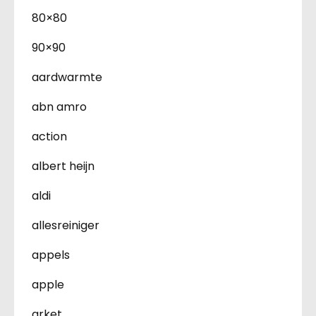
80×80
90×90
aardwarmte
abn amro
action
albert heijn
aldi
allesreiniger
appels
apple
arket