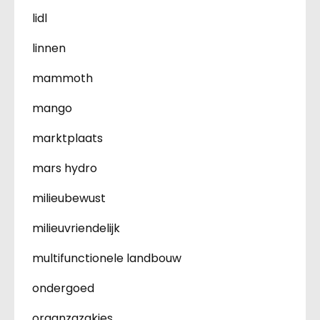
lidl
linnen
mammoth
mango
marktplaats
mars hydro
milieubewust
milieuvriendelijk
multifunctionele landbouw
ondergoed
organzazakjes