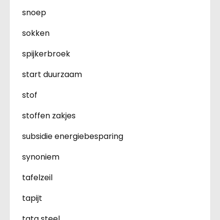
snoep
sokken
spijkerbroek
start duurzaam
stof
stoffen zakjes
subsidie energiebesparing
synoniem
tafelzeil
tapijt
tata steel