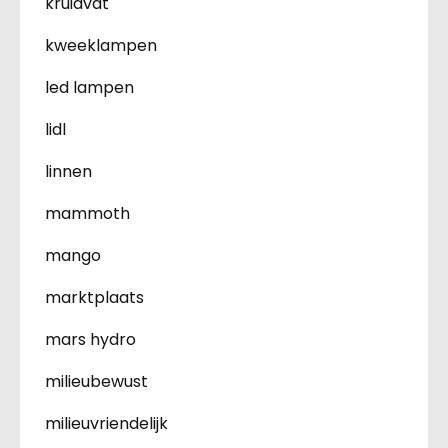
kruidvat
kweeklampen
led lampen
lidl
linnen
mammoth
mango
marktplaats
mars hydro
milieubewust
milieuvriendelijk