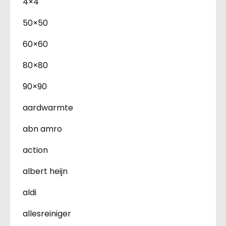
4×4
50×50
60×60
80×80
90×90
aardwarmte
abn amro
action
albert heijn
aldi
allesreiniger