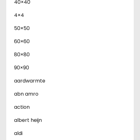
40×40
4×4
50×50
60×60
80×80
90×90
aardwarmte
abn amro
action
albert heijn
aldi