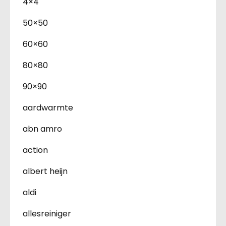
4×4
50×50
60×60
80×80
90×90
aardwarmte
abn amro
action
albert heijn
aldi
allesreiniger