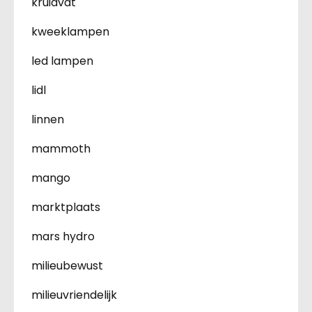
kruidvat
kweeklampen
led lampen
lidl
linnen
mammoth
mango
marktplaats
mars hydro
milieubewust
milieuvriendelijk