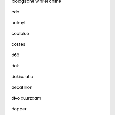
biologische winkel online
cda
colruyt
coolblue
costes
d66
dak
dakisolatie
decathlon
divo duurzaam
dopper