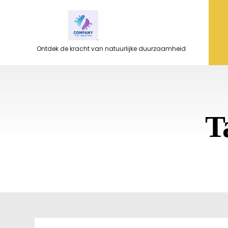
Ga
naar
de
inhoud
Ontdek de kracht van natuurlijke duurzaamheid
T