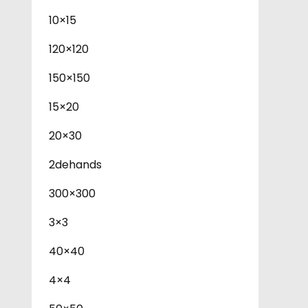
10×15
120×120
150×150
15×20
20×30
2dehands
300×300
3×3
40×40
4×4