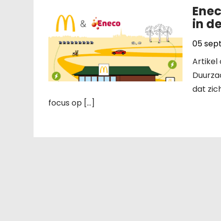
Enec
in d
05 sep
Artike
Duurza
dat zic
focus op […]