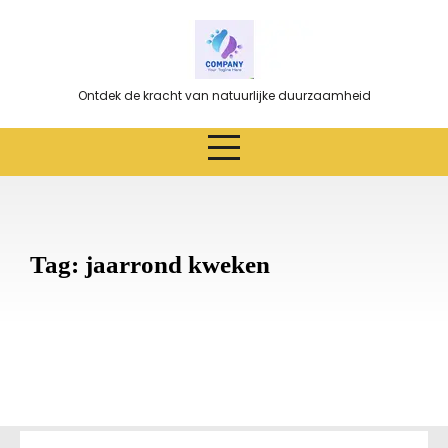
Ga
naar
de
inhoud
Ontdek de kracht van natuurlijke duurzaamheid
Tag:
jaarrond kweken