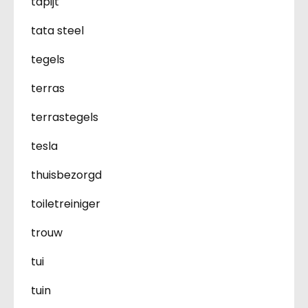
tapijt
tata steel
tegels
terras
terrastegels
tesla
thuisbezorgd
toiletreiniger
trouw
tui
tuin