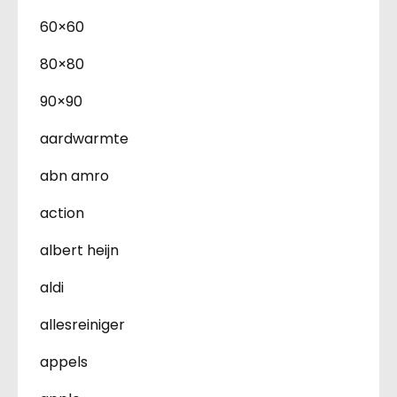
60×60
80×80
90×90
aardwarmte
abn amro
action
albert heijn
aldi
allesreiniger
appels