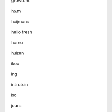
growtent
h&m
heijmans
hello fresh
hema
huizen
ikea
ing
intratuin
iso
jeans