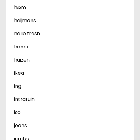
h&m
heijmans
hello fresh
hema
huizen
ikea
ing
intratuin
iso
jeans
jumbo