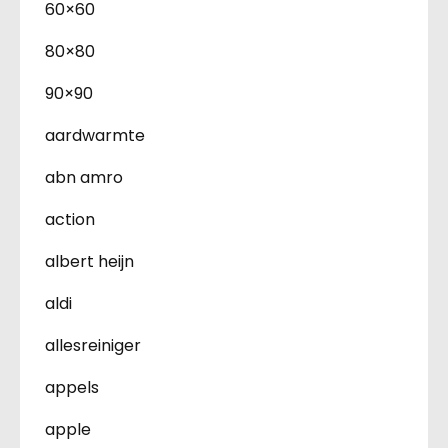
60×60
80×80
90×90
aardwarmte
abn amro
action
albert heijn
aldi
allesreiniger
appels
apple