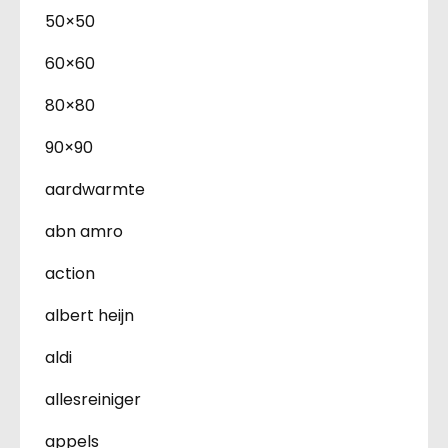
50×50
60×60
80×80
90×90
aardwarmte
abn amro
action
albert heijn
aldi
allesreiniger
appels