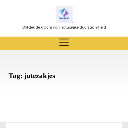
Ga
naar
de
inhoud
Ontdek de kracht van natuurlijke duurzaamheid
Tag:
jutezakjes