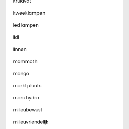
kruidvat
kweeklampen
led lampen
lidl
linnen
mammoth
mango
marktplaats
mars hydro
milieubewust
milieuvriendelijk