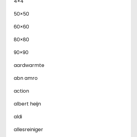
4×4
50×50
60×60
80×80
90×90
aardwarmte
abn amro
action
albert heijn
aldi
allesreiniger