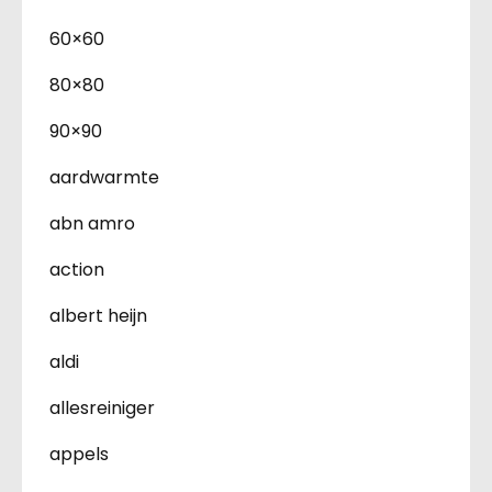
60×60
80×80
90×90
aardwarmte
abn amro
action
albert heijn
aldi
allesreiniger
appels