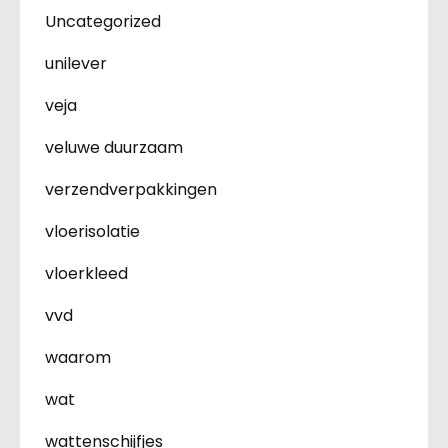
Uncategorized
unilever
veja
veluwe duurzaam
verzendverpakkingen
vloerisolatie
vloerkleed
vvd
waarom
wat
wattenschijfjes