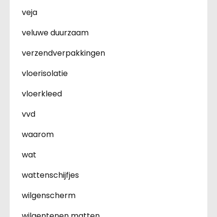
veja
veluwe duurzaam
verzendverpakkingen
vloerisolatie
vloerkleed
vvd
waarom
wat
wattenschijfjes
wilgenscherm
wilgentenen matten