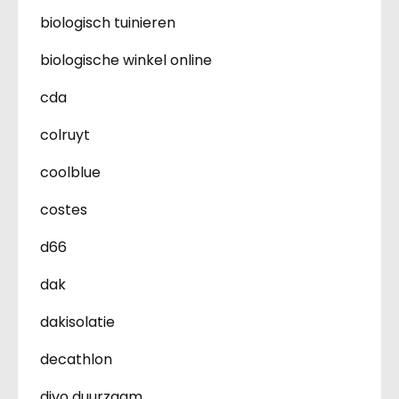
biologisch tuinieren
biologische winkel online
cda
colruyt
coolblue
costes
d66
dak
dakisolatie
decathlon
divo duurzaam