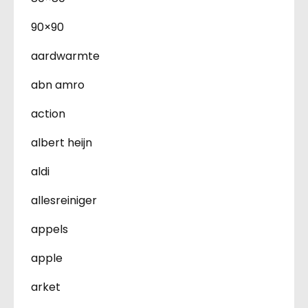
90×90
aardwarmte
abn amro
action
albert heijn
aldi
allesreiniger
appels
apple
arket