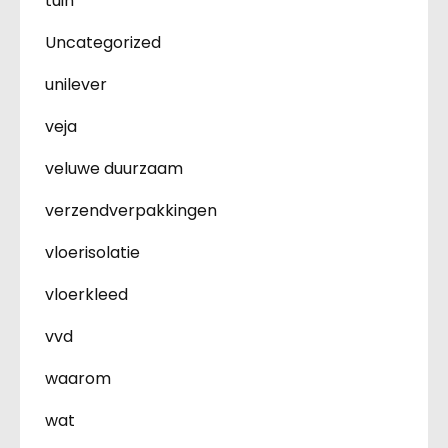
tuin
Uncategorized
unilever
veja
veluwe duurzaam
verzendverpakkingen
vloerisolatie
vloerkleed
vvd
waarom
wat