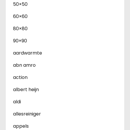
50×50
60×60
80×80
90×90
aardwarmte
abn amro
action
albert heijn
aldi
allesreiniger
appels