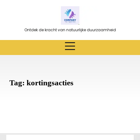
Ga
naar
de
inhoud
Ontdek de kracht van natuurlijke duurzaamheid
Tag:
kortingsacties