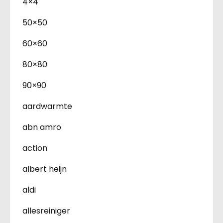
4×4
50×50
60×60
80×80
90×90
aardwarmte
abn amro
action
albert heijn
aldi
allesreiniger