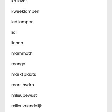
kruidvat
kweeklampen
led lampen
lidl
linnen
mammoth
mango
marktplaats
mars hydro
milieubewust
milieuvriendelijk