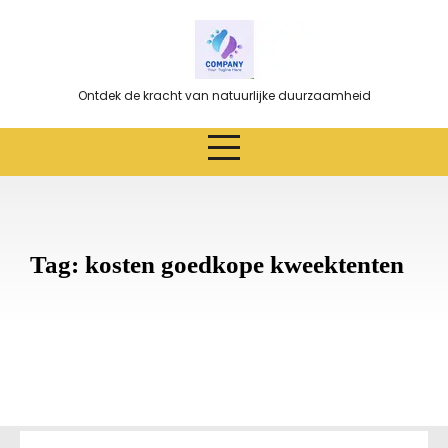
Ga
naar
de
inhoud
Ontdek de kracht van natuurlijke duurzaamheid
Tag:
kosten goedkope kweektenten