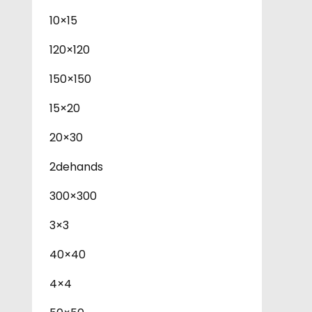
10×15
120×120
150×150
15×20
20×30
2dehands
300×300
3×3
40×40
4×4