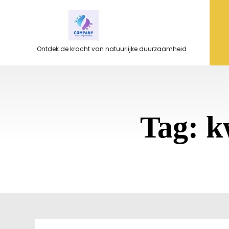
Ga
naar
de
inhoud
Ontdek de kracht van natuurlijke duurzaamheid
Tag:
k