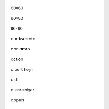
60×60
80×80
90×90
aardwarmte
abn amro
action
albert heijn
aldi
allesreiniger
appels