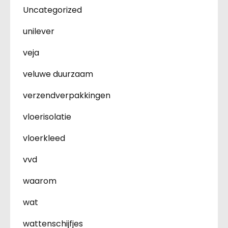
Uncategorized
unilever
veja
veluwe duurzaam
verzendverpakkingen
vloerisolatie
vloerkleed
vvd
waarom
wat
wattenschijfjes