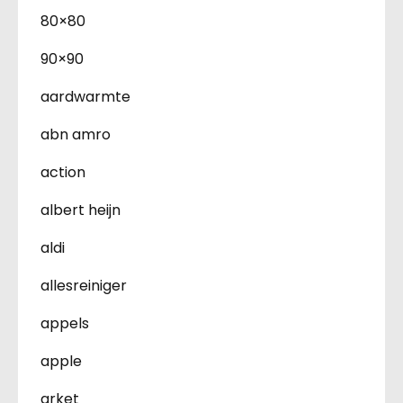
80×80
90×90
aardwarmte
abn amro
action
albert heijn
aldi
allesreiniger
appels
apple
arket