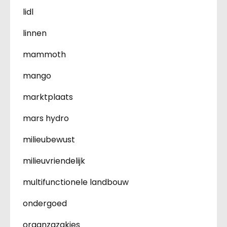
lidl
linnen
mammoth
mango
marktplaats
mars hydro
milieubewust
milieuvriendelijk
multifunctionele landbouw
ondergoed
organzazakjes