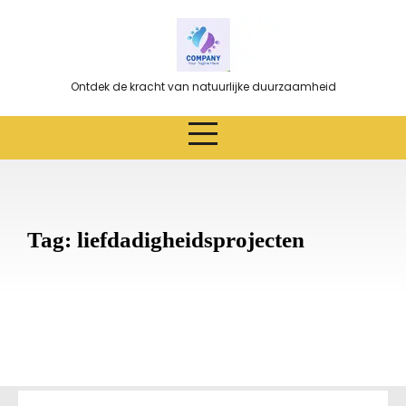
Ga
naar
de
inhoud
Ontdek de kracht van natuurlijke duurzaamheid
Tag:
liefdadigheidsprojecten