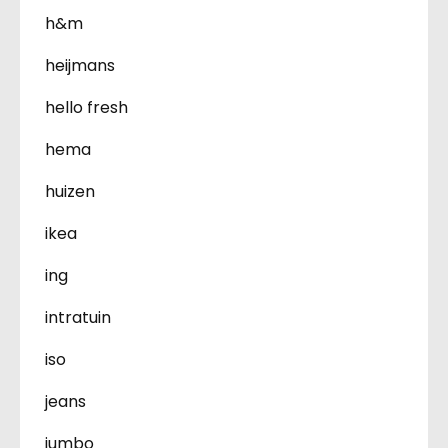
h&m
heijmans
hello fresh
hema
huizen
ikea
ing
intratuin
iso
jeans
jumbo