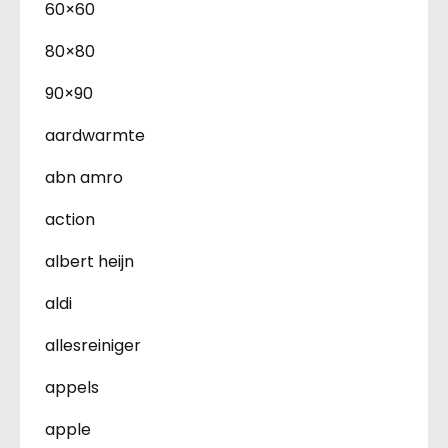
60×60
80×80
90×90
aardwarmte
abn amro
action
albert heijn
aldi
allesreiniger
appels
apple