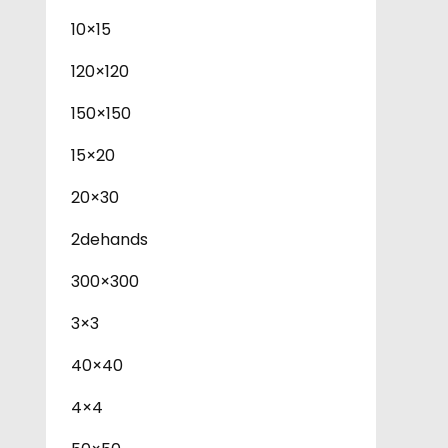
10×15
120×120
150×150
15×20
20×30
2dehands
300×300
3×3
40×40
4×4