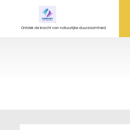
Ga
naar
de
inhoud
Ontdek de kracht van natuurlijke duurzaamheid