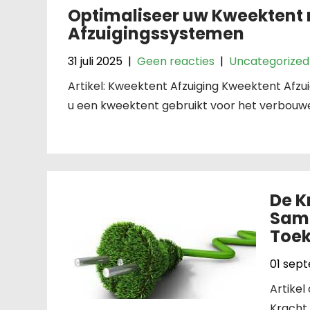
Optimaliseer uw Kweektent 
Afzuigingssystemen
31 juli 2025
|
Geen reacties
|
Uncategorized
Artikel: Kweektent Afzuiging Kweektent Afz
u een kweektent gebruikt voor het verbouwe
De K
Sam
Toe
01 sep
Artike
Kracht 