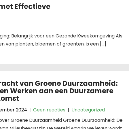
met Effectieve
uiging: Belangrijk voor een Gezonde Kweekomgeving Als
n van planten, bloemen of groenten, is een […]
racht van Groene Duurzaamheid:
en Werken aan een Duurzamere
komst
tember 2024
|
Geen reacties
|
Uncategorized
l over Groene Duurzaamheid Groene Duurzaamheid: De
van Milieubewustzijn De wereld waarin we leven wordt