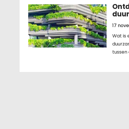
Ontd
duu
17 nov
Wat is
duurzam
tussen