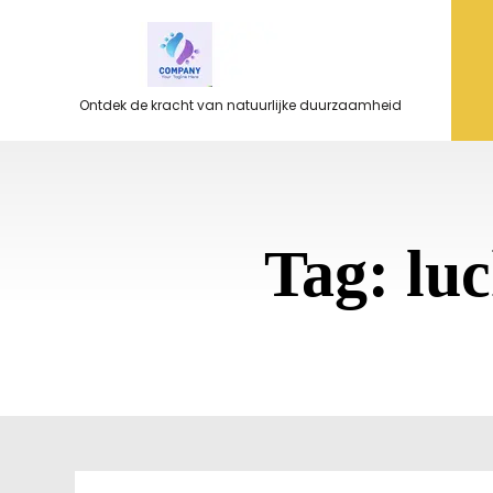
Ga
naar
de
inhoud
Ontdek de kracht van natuurlijke duurzaamheid
Tag:
lu