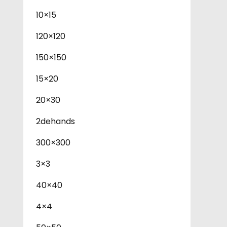
10×15
120×120
150×150
15×20
20×30
2dehands
300×300
3×3
40×40
4×4