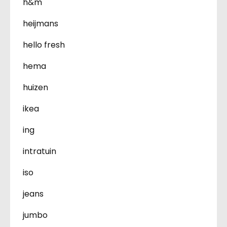
h&m
heijmans
hello fresh
hema
huizen
ikea
ing
intratuin
iso
jeans
jumbo