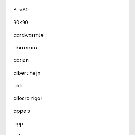
80×80
90×90
aardwarmte
abn amro
action
albert heijn
aldi
allesreiniger
appels
apple