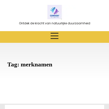
Ga
naar
de
inhoud
Ontdek de kracht van natuurlijke duurzaamheid
Tag:
merknamen