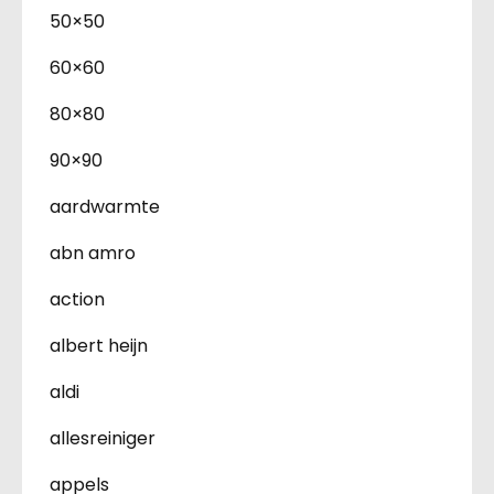
50×50
60×60
80×80
90×90
aardwarmte
abn amro
action
albert heijn
aldi
allesreiniger
appels