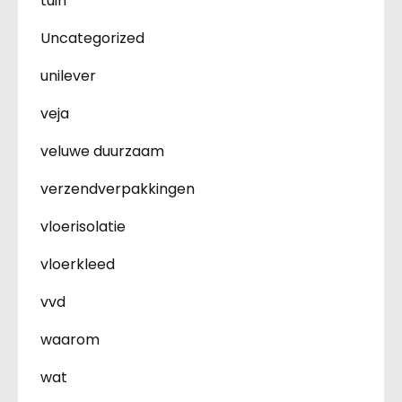
tuin
Uncategorized
unilever
veja
veluwe duurzaam
verzendverpakkingen
vloerisolatie
vloerkleed
vvd
waarom
wat