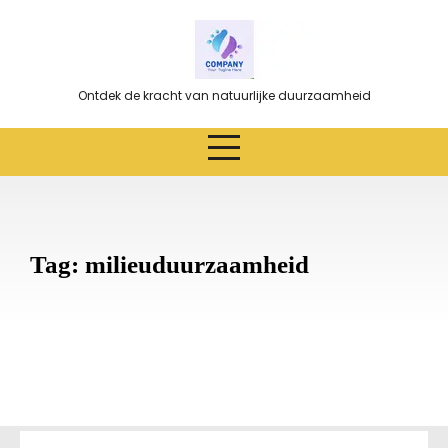
Ga
naar
de
inhoud
Ontdek de kracht van natuurlijke duurzaamheid
Tag:
milieuduurzaamheid