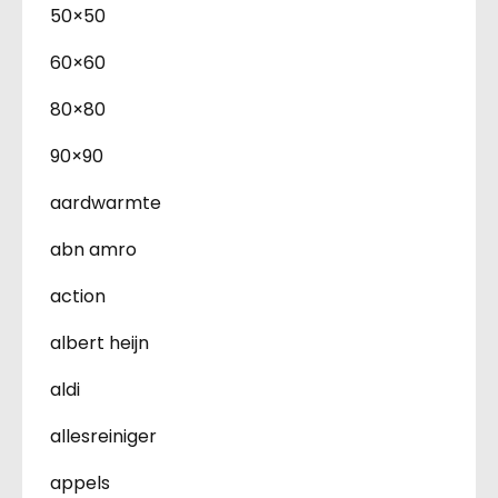
50×50
60×60
80×80
90×90
aardwarmte
abn amro
action
albert heijn
aldi
allesreiniger
appels