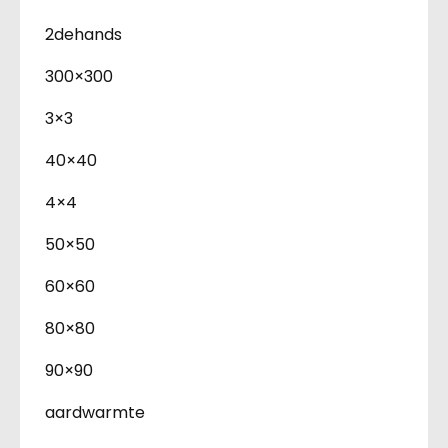
2dehands
300×300
3×3
40×40
4×4
50×50
60×60
80×80
90×90
aardwarmte