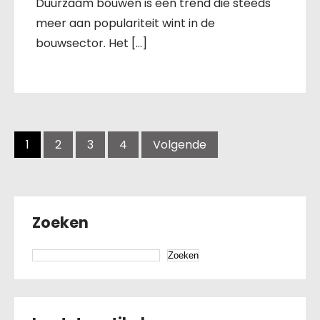
Duurzaam bouwen is een trend die steeds
meer aan populariteit wint in de
bouwsector. Het […]
Berichten
navigatie
1
2
3
4
Volgende
Zoeken
Zoeken