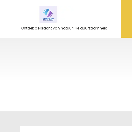
Ga
naar
de
inhoud
Ontdek de kracht van natuurlijke duurzaamheid