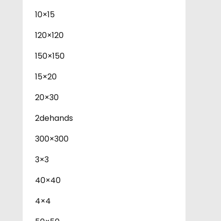
10×15
120×120
150×150
15×20
20×30
2dehands
300×300
3×3
40×40
4×4