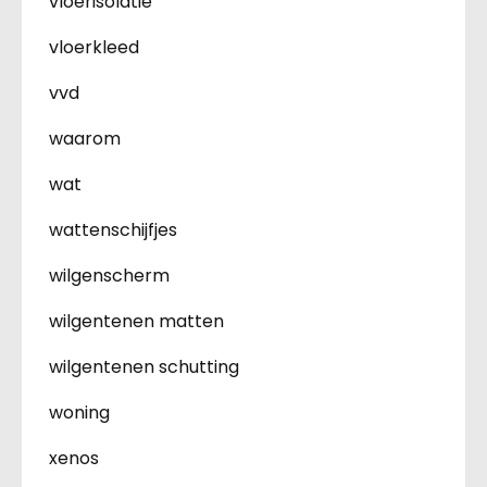
vloerisolatie
vloerkleed
vvd
waarom
wat
wattenschijfjes
wilgenscherm
wilgentenen matten
wilgentenen schutting
woning
xenos