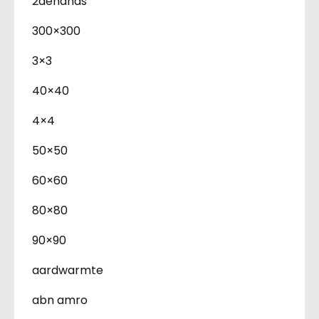
2dehands
300×300
3×3
40×40
4×4
50×50
60×60
80×80
90×90
aardwarmte
abn amro