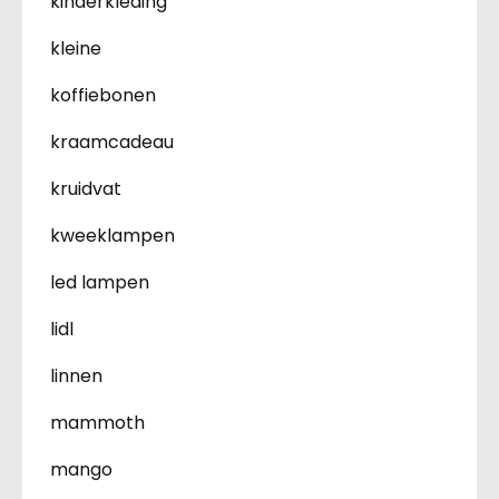
kinderkleding
kleine
koffiebonen
kraamcadeau
kruidvat
kweeklampen
led lampen
lidl
linnen
mammoth
mango