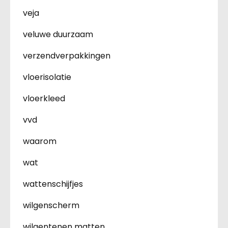
veja
veluwe duurzaam
verzendverpakkingen
vloerisolatie
vloerkleed
vvd
waarom
wat
wattenschijfjes
wilgenscherm
wilgentenen matten