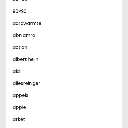
90×90
aardwarmte
abn amro
action
albert heijn
aldi
allesreiniger
appels
apple
arket