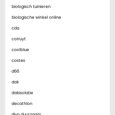
biologisch tuinieren
biologische winkel online
cda
colruyt
coolblue
costes
d66
dak
dakisolatie
decathlon
divo duurzaam