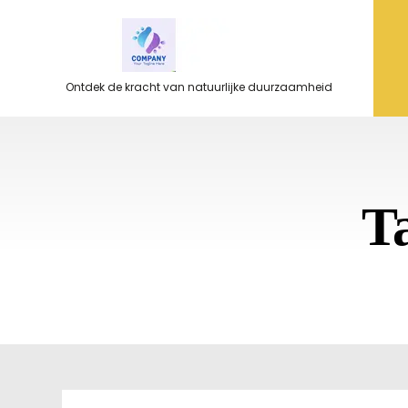
Ga
naar
de
inhoud
Ontdek de kracht van natuurlijke duurzaamheid
T