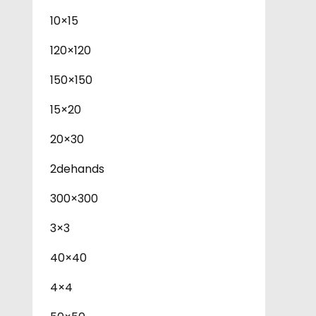
10×15
120×120
150×150
15×20
20×30
2dehands
300×300
3×3
40×40
4×4