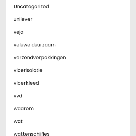
Uncategorized
unilever
veja
veluwe duurzaam
verzendverpakkingen
vloerisolatie
vloerkleed
vvd
waarom
wat
wattenschijfjes