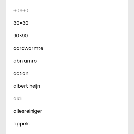
60×60
80×80
90×90
aardwarmte
abn amro
action
albert heijn
aldi
allesreiniger
appels