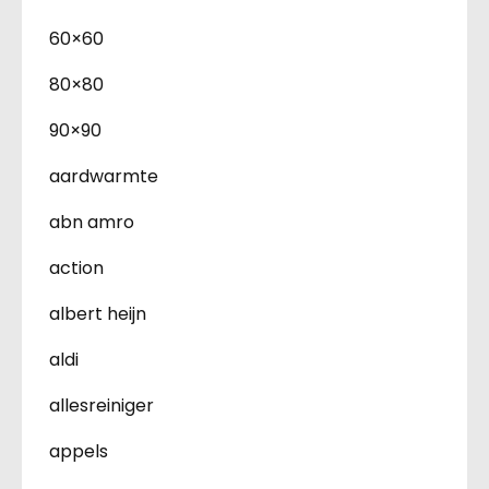
60×60
80×80
90×90
aardwarmte
abn amro
action
albert heijn
aldi
allesreiniger
appels