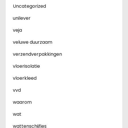
Uncategorized
unilever
veja
veluwe duurzaam
verzendverpakkingen
vloerisolatie
vloerkleed
vvd
waarom
wat
wattenschijfjes