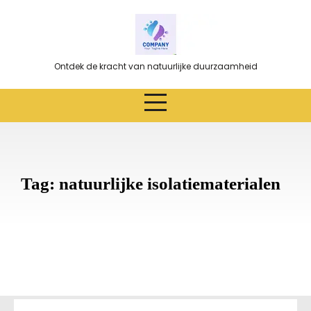
Ga
naar
de
inhoud
Ontdek de kracht van natuurlijke duurzaamheid
Tag:
natuurlijke isolatiematerialen