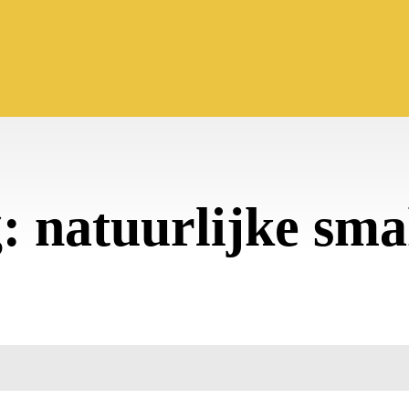
g:
natuurlijke sm