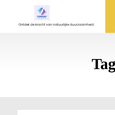
Ga
naar
de
inhoud
Ontdek de kracht van natuurlijke duurzaamheid
Ta