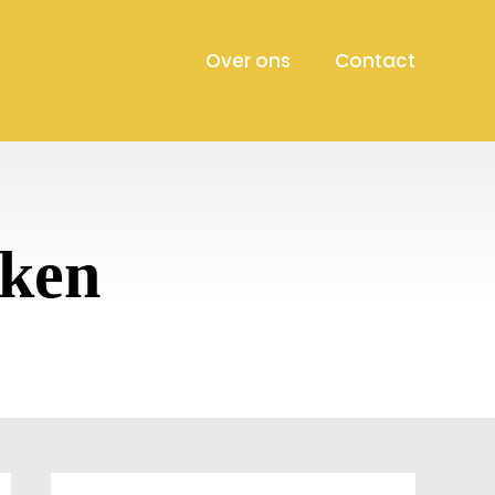
Over ons
Contact
aken