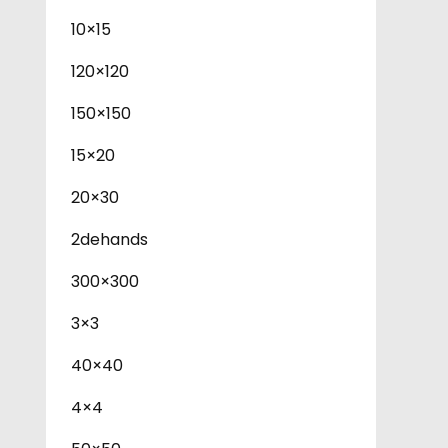
10×15
120×120
150×150
15×20
20×30
2dehands
300×300
3×3
40×40
4×4