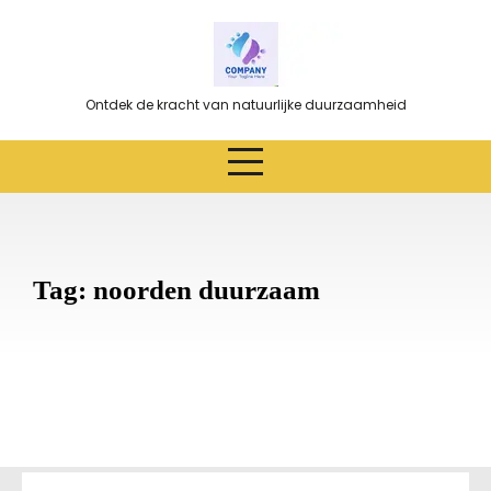
Ga
naar
de
inhoud
Ontdek de kracht van natuurlijke duurzaamheid
Tag:
noorden duurzaam