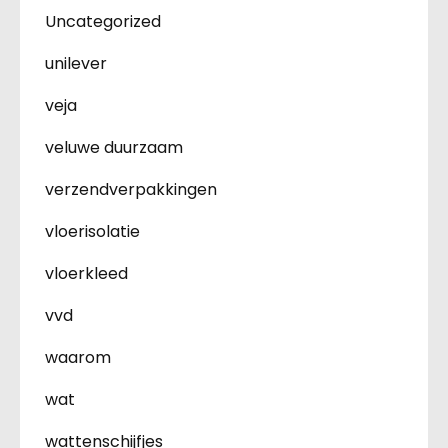
Uncategorized
unilever
veja
veluwe duurzaam
verzendverpakkingen
vloerisolatie
vloerkleed
vvd
waarom
wat
wattenschijfjes