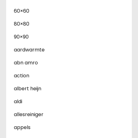
60×60
80×80
90×90
aardwarmte
abn amro
action
albert heijn
aldi
allesreiniger
appels