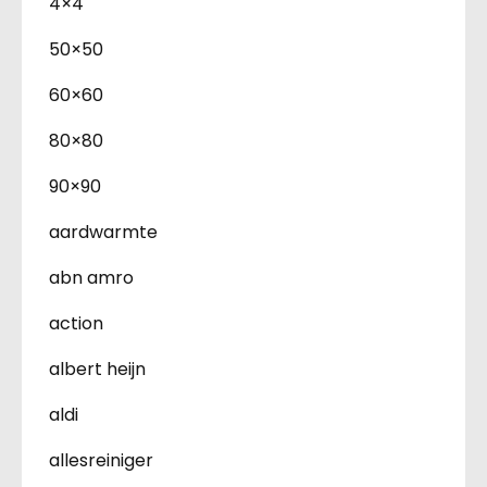
4×4
50×50
60×60
80×80
90×90
aardwarmte
abn amro
action
albert heijn
aldi
allesreiniger