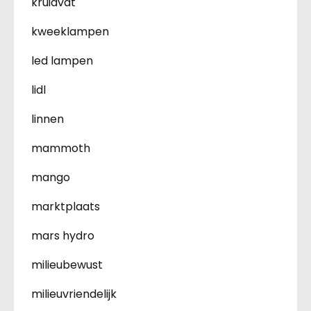
kruidvat
kweeklampen
led lampen
lidl
linnen
mammoth
mango
marktplaats
mars hydro
milieubewust
milieuvriendelijk