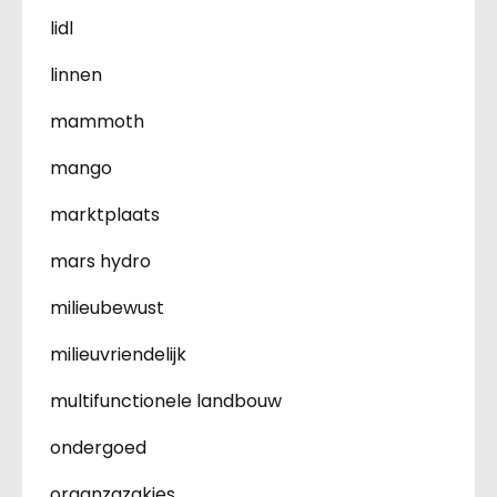
lidl
linnen
mammoth
mango
marktplaats
mars hydro
milieubewust
milieuvriendelijk
multifunctionele landbouw
ondergoed
organzazakjes