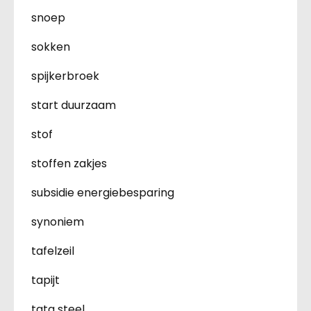
snoep
sokken
spijkerbroek
start duurzaam
stof
stoffen zakjes
subsidie energiebesparing
synoniem
tafelzeil
tapijt
tata steel