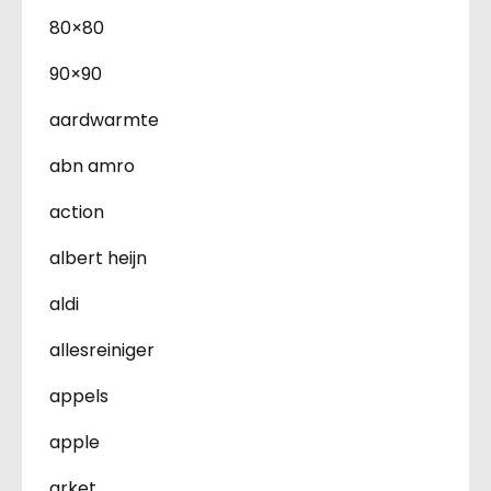
80×80
90×90
aardwarmte
abn amro
action
albert heijn
aldi
allesreiniger
appels
apple
arket