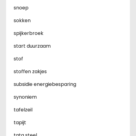
snoep
sokken
spijkerbroek
start duurzaam
stof
stoffen zakjes
subsidie energiebesparing
synoniem
tafelzeil
tapijt
tata steel