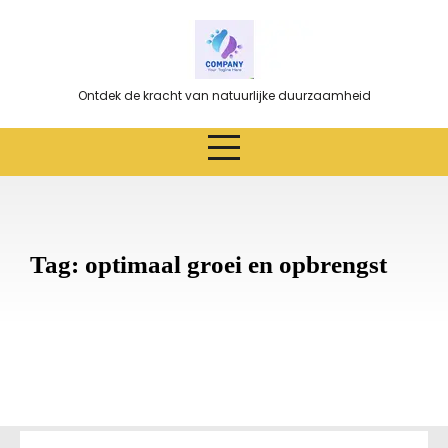
Ga
naar
de
inhoud
Ontdek de kracht van natuurlijke duurzaamheid
Tag:
optimaal groei en opbrengst