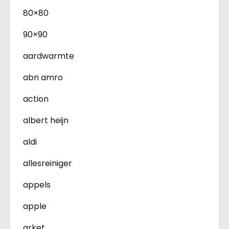
80×80
90×90
aardwarmte
abn amro
action
albert heijn
aldi
allesreiniger
appels
apple
arket