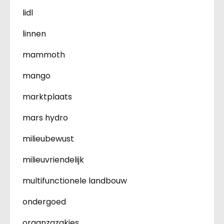
lidl
linnen
mammoth
mango
marktplaats
mars hydro
milieubewust
milieuvriendelijk
multifunctionele landbouw
ondergoed
organzazakjes