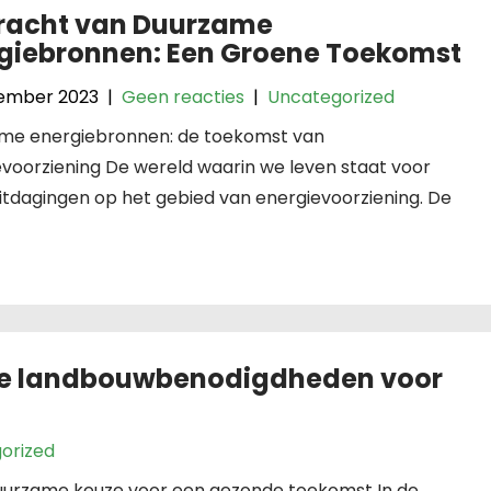
racht van Duurzame
giebronnen: Een Groene Toekomst
ember 2023
|
Geen reacties
|
Uncategorized
me energiebronnen: de toekomst van
voorziening De wereld waarin we leven staat voor
itdagingen op het gebied van energievoorziening. De
he landbouwbenodigdheden voor
orized
uurzame keuze voor een gezonde toekomst In de