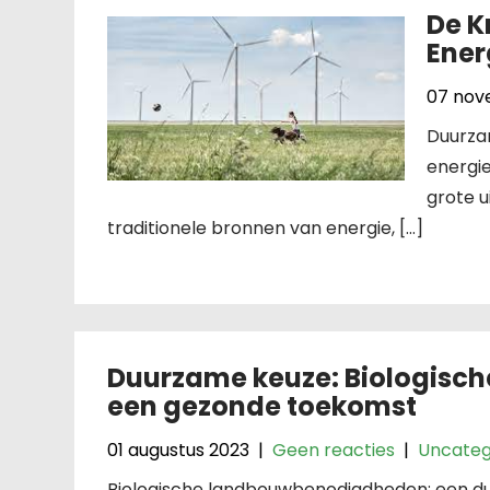
De K
Ener
07 nov
Duurza
energie
grote u
traditionele bronnen van energie, […]
Duurzame keuze: Biologisc
een gezonde toekomst
01 augustus 2023
|
Geen reacties
|
Uncateg
Biologische landbouwbenodigdheden: een d