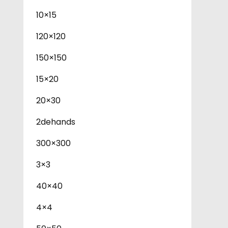
10×15
120×120
150×150
15×20
20×30
2dehands
300×300
3×3
40×40
4×4