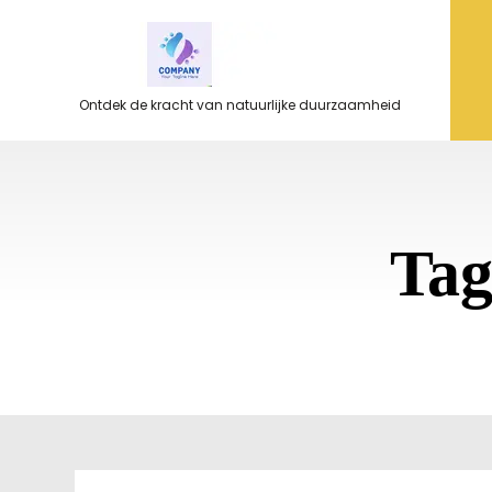
Ga
naar
de
inhoud
Ontdek de kracht van natuurlijke duurzaamheid
Ta