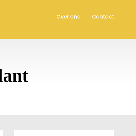
Over ons
Contact
lant