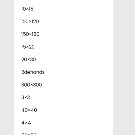
10×15
120×120
150×150
15×20
20×30
2dehands
300×300
3×3
40×40
4×4