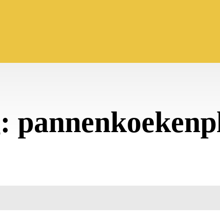
g:
pannenkoekenp