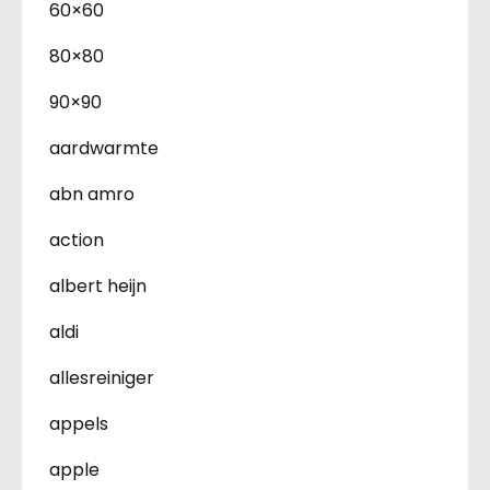
60×60
80×80
90×90
aardwarmte
abn amro
action
albert heijn
aldi
allesreiniger
appels
apple