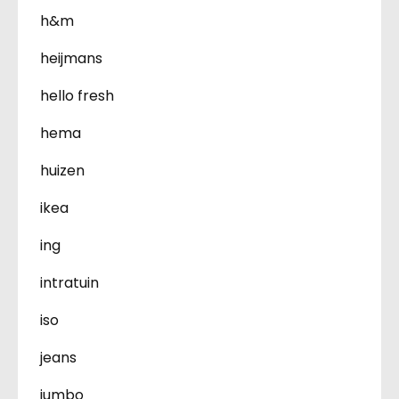
h&m
heijmans
hello fresh
hema
huizen
ikea
ing
intratuin
iso
jeans
jumbo