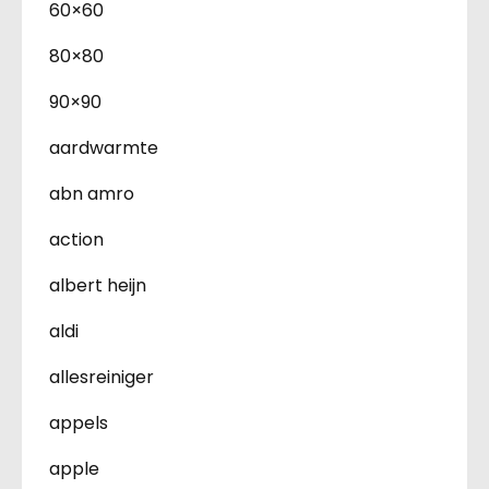
60×60
80×80
90×90
aardwarmte
abn amro
action
albert heijn
aldi
allesreiniger
appels
apple