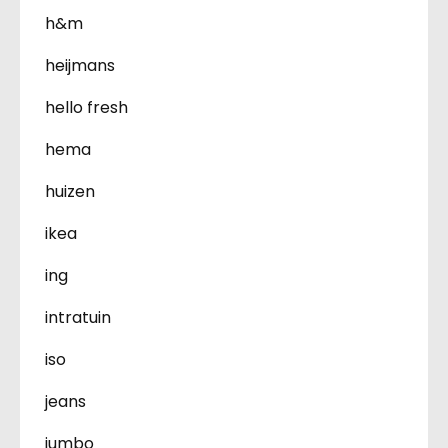
h&m
heijmans
hello fresh
hema
huizen
ikea
ing
intratuin
iso
jeans
jumbo