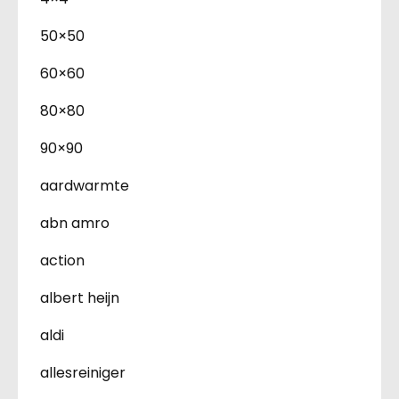
50×50
60×60
80×80
90×90
aardwarmte
abn amro
action
albert heijn
aldi
allesreiniger