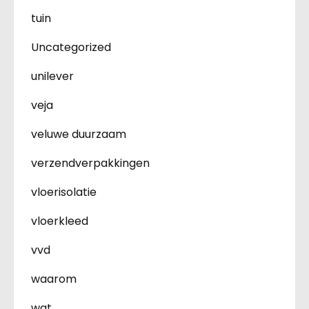
tuin
Uncategorized
unilever
veja
veluwe duurzaam
verzendverpakkingen
vloerisolatie
vloerkleed
vvd
waarom
wat