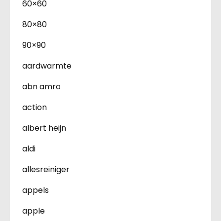
60×60
80×80
90×90
aardwarmte
abn amro
action
albert heijn
aldi
allesreiniger
appels
apple