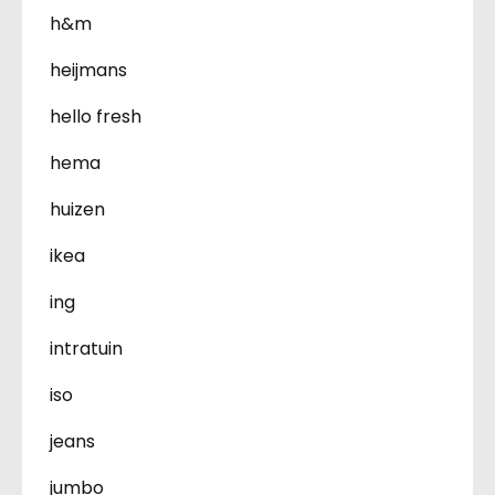
h&m
heijmans
hello fresh
hema
huizen
ikea
ing
intratuin
iso
jeans
jumbo