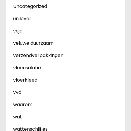
Uncategorized
unilever
veja
veluwe duurzaam
verzendverpakkingen
vloerisolatie
vloerkleed
vvd
waarom
wat
wattenschijfjes