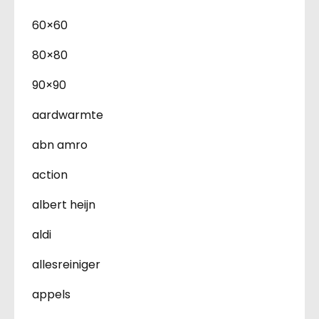
60×60
80×80
90×90
aardwarmte
abn amro
action
albert heijn
aldi
allesreiniger
appels