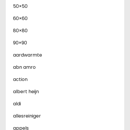
50×50
60×60
80×80
90×90
aardwarmte
abn amro
action
albert heijn
aldi
allesreiniger
appels