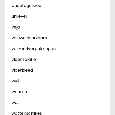
Uncategorized
unilever
veja
veluwe duurzaam
verzendverpakkingen
vloerisolatie
vloerkleed
vvd
waarom
wat
wattenschijfjes