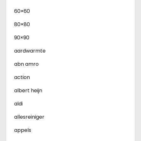
60×60
80×80
90×90
aardwarmte
abn amro
action
albert heijn
aldi
allesreiniger
appels