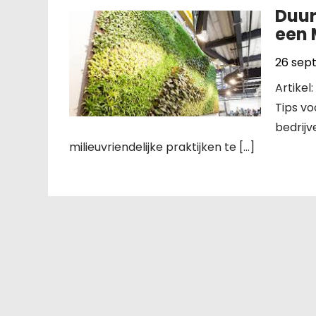
Duur
een 
26 sep
Artike
Tips vo
bedrij
milieuvriendelijke praktijken te […]