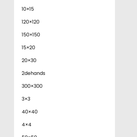
10×15
120×120
150×150
15×20
20×30
2dehands
300×300
3×3
40×40
4×4