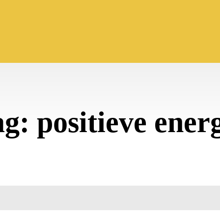
ag:
positieve ener