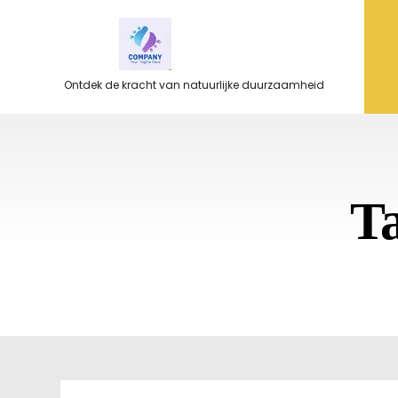
Ga
naar
de
inhoud
Ontdek de kracht van natuurlijke duurzaamheid
T