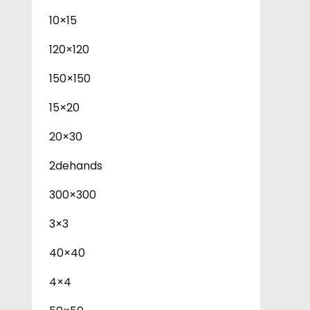
10×15
120×120
150×150
15×20
20×30
2dehands
300×300
3×3
40×40
4×4