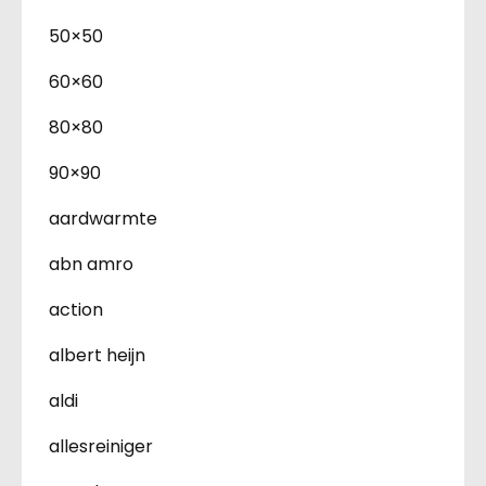
50×50
60×60
80×80
90×90
aardwarmte
abn amro
action
albert heijn
aldi
allesreiniger