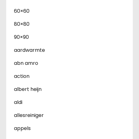
60×60
80×80
90×90
aardwarmte
abn amro
action
albert heijn
aldi
allesreiniger
appels