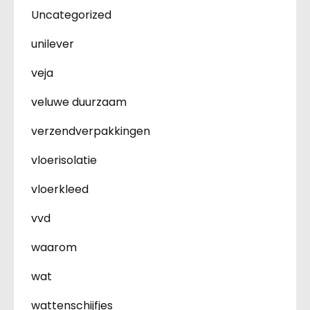
Uncategorized
unilever
veja
veluwe duurzaam
verzendverpakkingen
vloerisolatie
vloerkleed
vvd
waarom
wat
wattenschijfjes