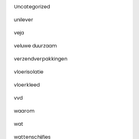
Uncategorized
unilever
veja
veluwe duurzaam
verzendverpakkingen
vloerisolatie
vloerkleed
vvd
waarom
wat
wattenschijfjes