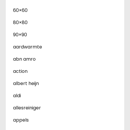
60×60
80×80
90×90
aardwarmte
abn amro
action
albert heijn
aldi
allesreiniger
appels