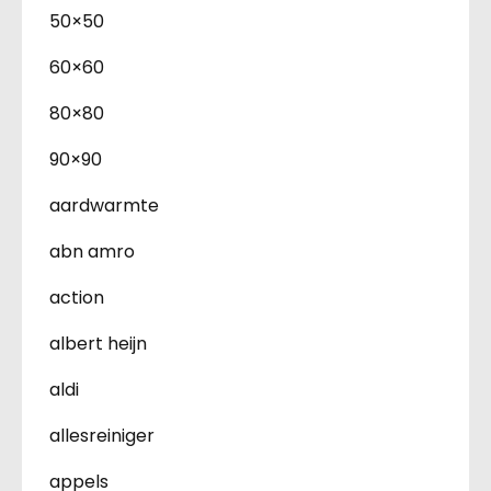
50×50
60×60
80×80
90×90
aardwarmte
abn amro
action
albert heijn
aldi
allesreiniger
appels